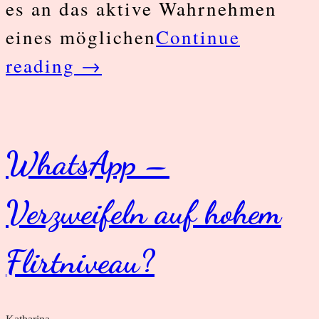
es an das aktive Wahrnehmen
eines möglichen
Continue
Warum
reading
→
es
so
wichtig
WhatsApp –
ist,
Verzweifeln auf hohem
vor
der
Flirtniveau?
Partnersuche
deinen