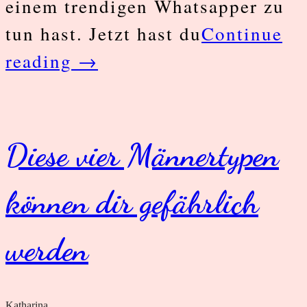
einem trendigen Whatsapper zu
tun hast. Jetzt hast du
Continue
WhatsApp
reading
→
–
Verzweifeln
auf
Diese vier Männertypen
hohem
können dir gefährlich
Flirtniveau?
werden
Katharina