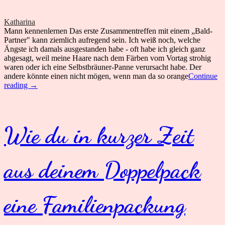
Katharina
Mann kennenlernen Das erste Zusammentreffen mit einem „Bald-
Partner" kann ziemlich aufregend sein. Ich weiß noch, welche
Ängste ich damals ausgestanden habe - oft habe ich gleich ganz
abgesagt, weil meine Haare nach dem Färben vom Vortag strohig
waren oder ich eine Selbstbräuner-Panne verursacht habe. Der
andere könnte einen nicht mögen, wenn man da so orange
Continue
So
reading
→
wird
dein
Date
ein
Wie du in kurzer Zeit
Erfolg,
auch
wenn
du
aus deinem Doppelpack
aufgeregt
bist
eine Familienpackung