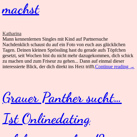
machst
Katharina
Mann kennenlernen Singles mit Kind auf Partnersuche
Nachdenklich schaust du auf ein Foto von euch aus glücklichen
Tagen. Deinen kleinen Sprössling hast du gerade aufs Töpfchen
gesetzt, seit Wochen bist du nicht mehr dazugekommen, dich schick
zu machen und zum Friseur zu gehen... Dann auf einmal dieser
Wie
interessierte Blick, der dich direkt ins Herz trifft.
Continue reading
→
du
in
kur
Zeit
Grauer Panther sucht…
aus
dei
Dop
ein
Ist Onlinedating
Fam
mac