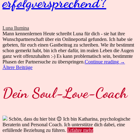
erfolgversprechend?
Luna Ilumina
Mann kennenlernen Heute schreibt Luna für dich - sie hat ihre
Wunschpartnerschaft über ein Onlineportal gefunden. Ich habe sie
gebeten, für euch einen Gastbeitrag zu schreiben. Wie ihr bestimmt
schon gemerkt habt, bin ich eher dafür, im realen Leben die Augen
ganz weit offenzuhalten :-) Es kann problematisch sein, bestimmte
Grauer
Phasen der Partnersuche zu überspringen.
Continue reading
→
Panther
Ältere Beiträge
Beitragsnavigation
sucht…
Ist
Onlinedat
Dein Soul-Love-Coach
erfolgver
Schön, dass du hier bist 😊 Ich bin Katharina, psychologische
Beraterin und Personal Coach. Ich unterstütze dich dabei, eine
erfüllende Beziehung zu führen.
Erfahre mehr