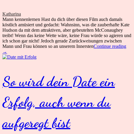
Katharina
Mann kennenlernen Hast du dich über diesen Film auch damals
köstlich amüsiert und gedacht: Wahnsinn, was die zauberhafte Kate
Hudson da mit dem attraktiven, aber gebeutelten McConaughey
treibt! Wenn das keine Wette wäre, keine Frau würde so agieren und
ich schon gar nicht! Jedoch gerade Zurückweisungen zwischen
Wie
Mann und Frau können so an unserem Innersten
Continue reading
wer
→
ich
ihn
los
–
So wird dein Date ein
ode
wie
du
dei
Erfolg, auch wenn du
beg
Bez
ruin
aufgeregt bist