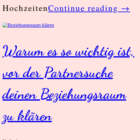
Was
Hochzeiten
Continue reading
→
Sex
mit
Char
Warum es so wichtig ist,
zu
vor der Partnersuche
tun
hat
deinen Beziehungsraum
zu klären