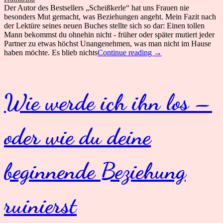
Der Autor des Bestsellers „Scheißkerle“ hat uns Frauen nie
besonders Mut gemacht, was Beziehungen angeht. Mein Fazit nach
der Lektüre seines neuen Buches stellte sich so dar: Einen tollen
Mann bekommst du ohnehin nicht - früher oder später mutiert jeder
Partner zu etwas höchst Unangenehmen, was man nicht im Hause
Diese
haben möchte. Es blieb nichts
Continue reading
→
vier
Männertypen
können
dir
Wie werde ich ihn los –
gefährlich
werden
oder wie du deine
beginnende Beziehung
ruinierst